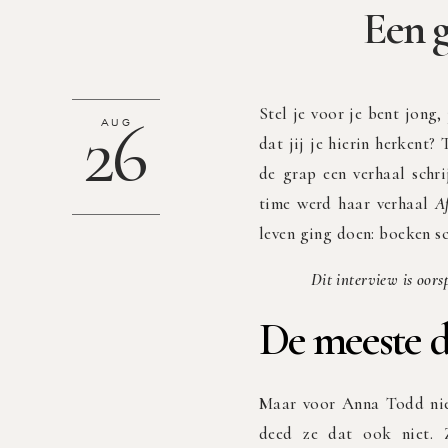
Een 
Stel je voor je bent jong,
26
AUG
dat jij je hierin herkent?
de grap een verhaal schr
time werd haar verhaal
A
leven ging doen: boeken sc
Dit interview is oors
De meeste 
Maar voor Anna Todd niet
deed ze dat ook niet. Z