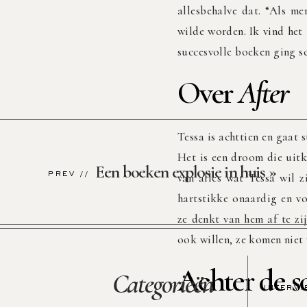
allesbehalve dat. “Als me
wilde worden. Ik vind het 
succesvolle boeken ging sc
Over
After
Tessa is achttien en gaat
Het is een droom die uit
Een boeken explosie in huis
»
PREV //
van alles wat Tessa wil z
hartstikke onaardig en vo
ze denkt van hem af te zij
ook willen, ze komen niet v
Achter de s
Categorieën
INTERV