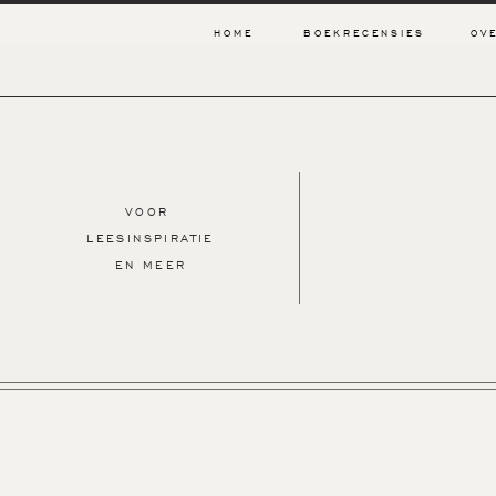
HOME
BOEKRECENSIES
OV
VOOR
LEESINSPIRATIE
EN MEER