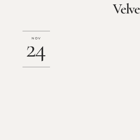
Velve
24
NOV