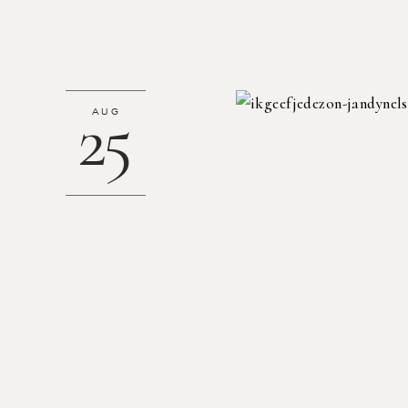
25
AUG