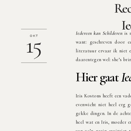
Rec
Ie
Iedereen kan Schilderen
is 
15
OKT
want: geschreven door e
literatuur ervaar ik nie
daarentegen wel: she’s br
Hier gaat
Ie
Iris Kostons heeft een vad
evenwicht niet heel erg g
gekke dingen. In de acht
heel wat en Iris, moeder e
van zo’n gezin eruitziet