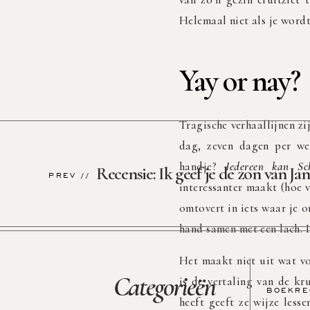
Helemaal niet als je wordt
Yay or nay?
Tragische verhaallijnen zi
dag, zeven dagen per we
handje?
Iedereen kan Sch
Recensie: Ik geef je de zon van J
PREV //
interessanter maakt (hoe 
omtovert in iets waar je 
hand samen met een lach. I
Het maakt niet uit wat voo
Categorieën
is de vertaling van de kr
BOEKRE
heeft geeft ze wijze less