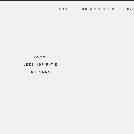
HOME
BOEKRECENSIES
OV
VOOR
LEESINSPIRATIE
EN MEER