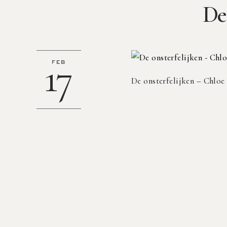
De
17
FEB
De onsterfelijken – Chloe