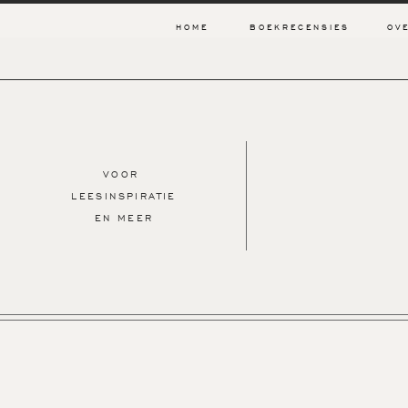
HOME
BOEKRECENSIES
OV
VOOR
LEESINSPIRATIE
EN MEER