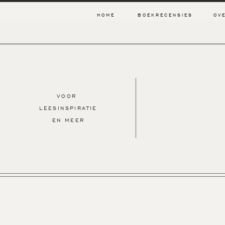
HOME
BOEKRECENSIES
OV
VOOR
LEESINSPIRATIE
EN MEER