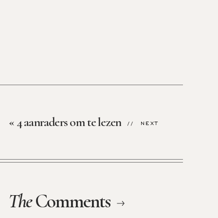
«
4 aanraders om te lezen
// NEXT
The
Comments